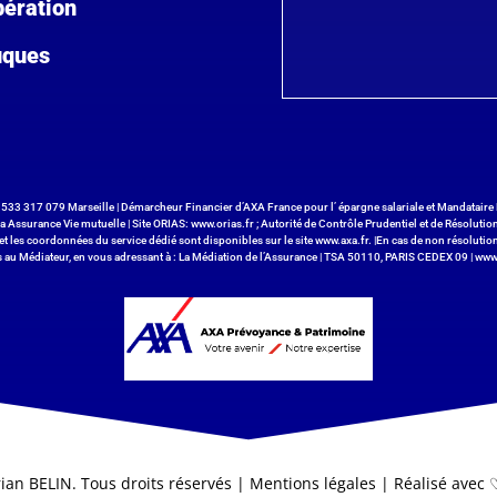
bération
uques
533 317 079 Marseille | Démarcheur Financier d’AXA France pour l’ épargne salariale et Mandataire 
a Assurance Vie mutuelle | Site ORIAS:
www.orias.fr
; Autorité de Contrôle Prudentiel et de Résoluti
et les coordonnées du service dédié sont disponibles sur le site
www.axa.fr
. |En cas de non résolutio
 au Médiateur, en vous adressant à : La Médiation de l’Assurance | TSA 50110, PARIS CEDEX 09 |
www
ian BELIN. Tous droits réservés |
Mentions légales
| Réalisé avec