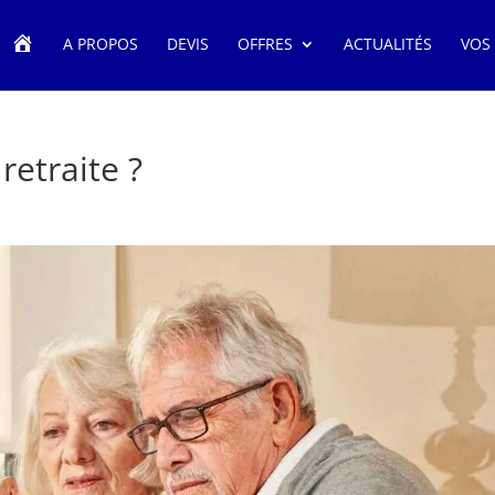
A
A PROPOS
DEVIS
OFFRES
ACTUALITÉS
VOS
C
C
U
E
I
L
etraite ?