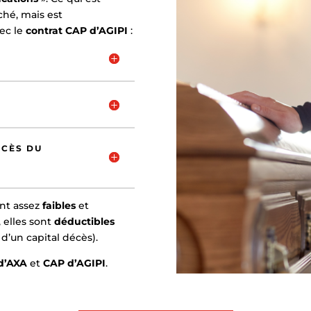
ché, mais est
ec le
contrat CAP d’AGIPI
:
ÉCÈS DU
nt assez
faibles
et
, elles sont
déductibles
d’un capital décès).
d’AXA
et
CAP d’AGIPI
.