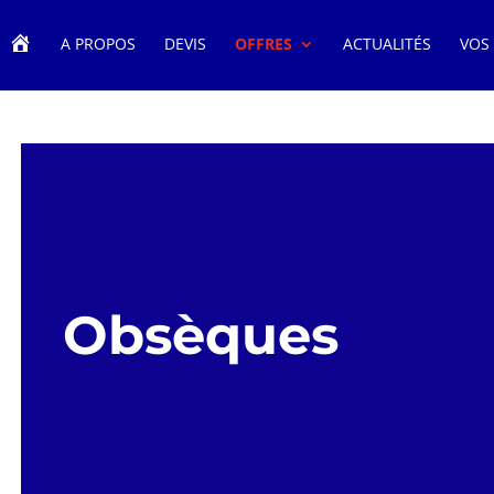
A
A PROPOS
DEVIS
OFFRES
ACTUALITÉS
VOS
C
C
U
E
I
L
Obsèques