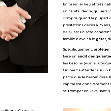
En premier lieu et très na
un capital dédié, qui sera
compris quand la plupart 
prestations décès à 75 ans,
delà), est un acte cohérent
famille d’avoir à le
gérer
, 
Spécifiquement,
protéger
faire un
audit des garantie
les besoins (voir la rubriqu
On peut s’attarder sur un 
parce que le besoin dure
l
capital est donc rarement 
se tromper en l’évaluant !).
ucations
». Ce qui est