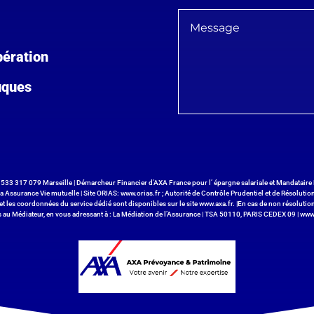
bération
uques
533 317 079 Marseille | Démarcheur Financier d’AXA France pour l’ épargne salariale et Mandataire 
a Assurance Vie mutuelle | Site ORIAS:
www.orias.fr
; Autorité de Contrôle Prudentiel et de Résoluti
et les coordonnées du service dédié sont disponibles sur le site
www.axa.fr
. |En cas de non résolutio
 au Médiateur, en vous adressant à : La Médiation de l’Assurance | TSA 50110, PARIS CEDEX 09 |
www