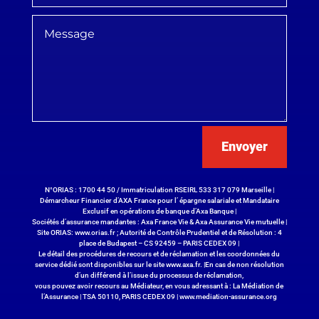
Envoyer
N°ORIAS : 1700 44 50 / Immatriculation RSEIRL 533 317 079 Marseille |
Démarcheur Financier d’AXA France pour l’ épargne salariale et Mandataire
Exclusif en opérations de banque d’Axa Banque |
Sociétés d’assurance mandantes : Axa France Vie & Axa Assurance Vie mutuelle |
Site ORIAS:
www.orias.fr
; Autorité de Contrôle Prudentiel et de Résolution : 4
place de Budapest – CS 92459 – PARIS CEDEX 09 |
Le détail des procédures de recours et de réclamation et les coordonnées du
service dédié sont disponibles sur le site
www.axa.fr
. |En cas de non résolution
d’un différend à l’issue du processus de réclamation,
vous pouvez avoir recours au Médiateur, en vous adressant à : La Médiation de
l’Assurance | TSA 50110, PARIS CEDEX 09 |
www.mediation-assurance.org