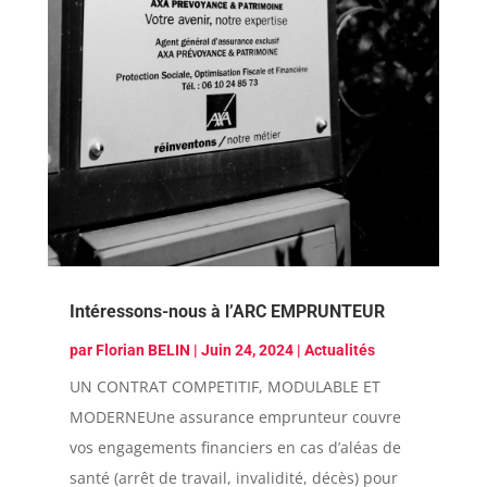
Intéressons-nous à l’ARC EMPRUNTEUR
par
Florian BELIN
|
Juin 24, 2024
|
Actualités
​​​​​​​​​​​​​​​​​​​​​​​​​​​​​​​​​​​​UN CONTRAT COMPETITIF, MODULABLE ET
MODERNEUne assurance emprunteur couvre
vos engagements financiers en cas d’aléas de
santé (arrêt de travail, invalidité, décès) pour