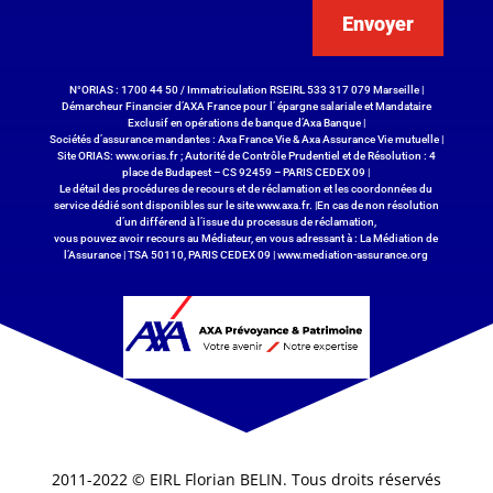
Envoyer
N°ORIAS : 1700 44 50 / Immatriculation RSEIRL 533 317 079 Marseille |
Démarcheur Financier d’AXA France pour l’ épargne salariale et Mandataire
Exclusif en opérations de banque d’Axa Banque |
Sociétés d’assurance mandantes : Axa France Vie & Axa Assurance Vie mutuelle |
Site ORIAS:
www.orias.fr
; Autorité de Contrôle Prudentiel et de Résolution : 4
place de Budapest – CS 92459 – PARIS CEDEX 09 |
Le détail des procédures de recours et de réclamation et les coordonnées du
service dédié sont disponibles sur le site
www.axa.fr
. |En cas de non résolution
d’un différend à l’issue du processus de réclamation,
vous pouvez avoir recours au Médiateur, en vous adressant à : La Médiation de
l’Assurance | TSA 50110, PARIS CEDEX 09 |
www.mediation-assurance.org
2011-2022 © EIRL Florian BELIN. Tous droits réservés