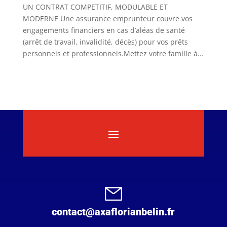
​​​​​​​​​​​​​​​​​​​​​​​​​​​​​​​​​​​​UN CONTRAT COMPETITIF, MODULABLE ET
MODERNE Une assurance emprunteur couvre vos
engagements financiers en cas d’aléas de santé
(arrêt de travail, invalidité, décès) pour vos prêts
personnels et professionnels.Mettez votre famille à...
contact@axaflorianbelin.fr