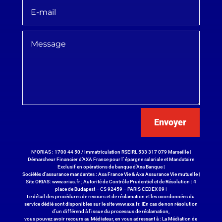
Envoyer
N°ORIAS : 1700 44 50 / Immatriculation RSEIRL 533 317 079 Marseille |
Démarcheur Financier d’AXA France pour l’ épargne salariale et Mandataire
Exclusif en opérations de banque d’Axa Banque |
Sociétés d’assurance mandantes : Axa France Vie & Axa Assurance Vie mutuelle |
Site ORIAS:
www.orias.fr
; Autorité de Contrôle Prudentiel et de Résolution : 4
place de Budapest – CS 92459 – PARIS CEDEX 09 |
Le détail des procédures de recours et de réclamation et les coordonnées du
service dédié sont disponibles sur le site
www.axa.fr
. |En cas de non résolution
d’un différend à l’issue du processus de réclamation,
vous pouvez avoir recours au Médiateur, en vous adressant à : La Médiation de