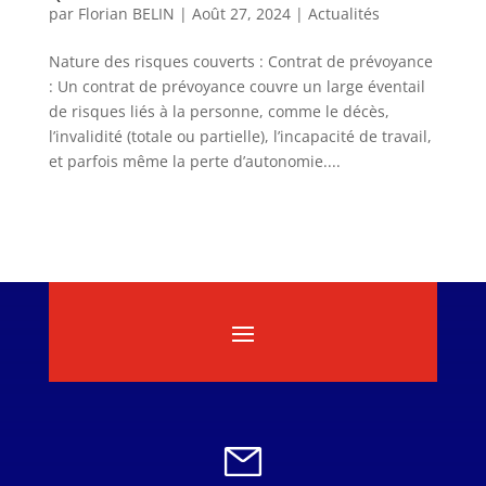
par
Florian BELIN
|
Août 27, 2024
|
Actualités
Nature des risques couverts : Contrat de prévoyance
: Un contrat de prévoyance couvre un large éventail
de risques liés à la personne, comme le décès,
l’invalidité (totale ou partielle), l’incapacité de travail,
et parfois même la perte d’autonomie....